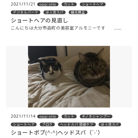
2021/11/21
oggi otto
カット
ショートヘア
デジタルパーマ
ほぅ流スパ
縮毛矯正
ショートヘアの見直し
こんにちは大分市森町の美容室アルモニーです ……
2021/11/14
oggi otto
カット
キノネシャンプー
ショートヘア
ブログ
ヘッドスパ 頭皮ケア
ほぅ流スパ
ショートボブ(^-^)ヘッドスパ（´-`）