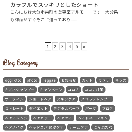
カラフルでスッキリとしたショート
こんにちは大分市森町の美容室アルモニーです 大分県
も梅雨がすぐそこに迫っており……
1
2
3
4
5
»
Blog Category
oggi otto
photo
reggae
お知らせ
カット
カメラ
キッズ
キノネシャンプー
キャンペーン
コロナ
コロナ対策
サーフィン
ショートヘア
スキンケア
スコラシャンプー
ストレート
ダイエット
デジタルパーマ
パーマ
ブログ
ヘアアレンジ
ヘアカラー
ヘアケア
ヘアドネーション
ヘアメイク
ヘッドスパ 頭皮ケア
ホームケア
ほぅ流スパ