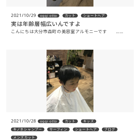
2021/10/29
oggi otto
カット
ショートヘア
実は年齢層幅広いんですよ
こんにちは大分市森町の美容室アルモニーです ……
2021/10/28
oggi otto
カット
キッズ
キノネシャンプー
サーフィン
ショートヘア
ブログ
メンズカット