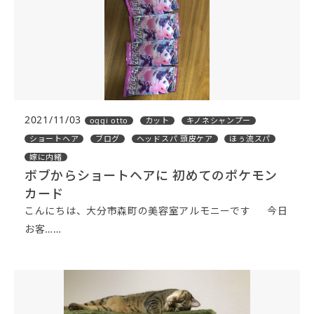
2021/11/03
oggi otto
カット
キノネシャンプー
ショートヘア
ブログ
ヘッドスパ 頭皮ケア
ほぅ流スパ
嫁に内緒
ボブからショートヘアに 初めてのポケモン
カード
こんにちは、大分市森町の美容室アルモニーです 今日
お客……