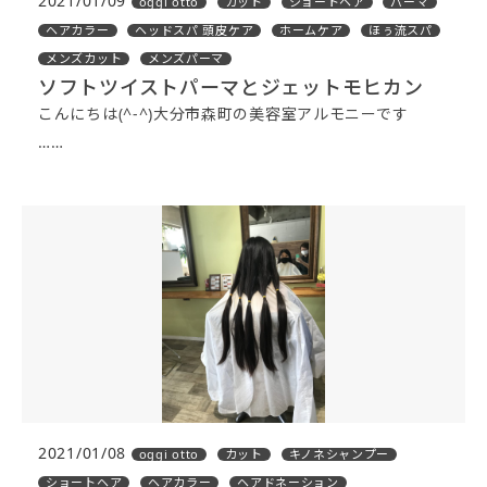
2021/01/09
oggi otto
カット
ショートヘア
パーマ
ヘアカラー
ヘッドスパ 頭皮ケア
ホームケア
ほぅ流スパ
メンズカット
メンズパーマ
ソフトツイストパーマとジェットモヒカン
こんにちは(^-^)大分市森町の美容室アルモニーです
……
2021/01/08
oggi otto
カット
キノネシャンプー
ショートヘア
ヘアカラー
ヘアドネーション