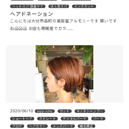
ヘッドスパ 頭皮ケア
ほぅ流スパ
メンズカット
ヘアドネーション
こんにちは大分市森町の美容室アルモニーです 寒いです
ね🥶🥶🥶 お店も寒暖差でガラ……
2020/06/10
oggi otto
カット
キノネシャンプー
ショートヘア
ストレート
デジタルパーマ
パーマ
ブログ
ヘアカラー
メンズパーマ
縮毛矯正