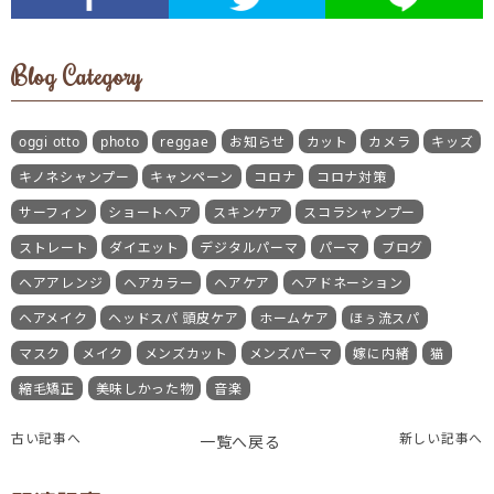
Blog Category
oggi otto
photo
reggae
お知らせ
カット
カメラ
キッズ
キノネシャンプー
キャンペーン
コロナ
コロナ対策
サーフィン
ショートヘア
スキンケア
スコラシャンプー
ストレート
ダイエット
デジタルパーマ
パーマ
ブログ
ヘアアレンジ
ヘアカラー
ヘアケア
ヘアドネーション
ヘアメイク
ヘッドスパ 頭皮ケア
ホームケア
ほぅ流スパ
マスク
メイク
メンズカット
メンズパーマ
嫁に内緒
猫
縮毛矯正
美味しかった物
音楽
古い記事へ
新しい記事へ
一覧へ戻る