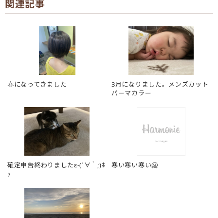
関連記事
春になってきました
3月になりました。メンズカット
パーマカラー
確定申告終わりましたε-(´∀｀;)ﾎ
寒い寒い寒い🥶
ｯ